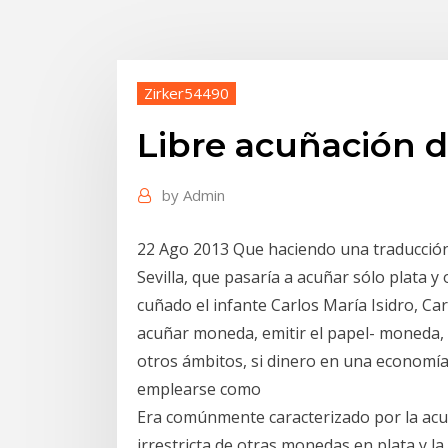
Zirker54490
Libre acuñación d
by
Admin
22 Ago 2013 Que haciendo una traducción 
Sevilla, que pasaría a acuñar sólo plata y 
cuñado el infante Carlos María Isidro, Ca
acuñar moneda, emitir el papel- moneda, d
otros ámbitos, si dinero en una economía
emplearse como
Era comúnmente caracterizado por la acuña
irrestricta de otras monedas en plata y l