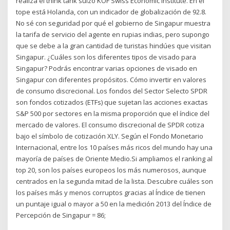
realiza el think tank suizo KOF Swiss Economic Institute. En el
tope está Holanda, con un indicador de globalización de 92.8.
No sé con seguridad por qué el gobierno de Singapur muestra
la tarifa de servicio del agente en rupias indias, pero supongo
que se debe a la gran cantidad de turistas hindúes que visitan
Singapur. ¿Cuáles son los diferentes tipos de visado para
Singapur? Podrás encontrar varias opciones de visado en
Singapur con diferentes propósitos. Cómo invertir en valores
de consumo discrecional. Los fondos del Sector Selecto SPDR
son fondos cotizados (ETFs) que sujetan las acciones exactas
S&P 500 por sectores en la misma proporción que el índice del
mercado de valores. El consumo discrecional de SPDR cotiza
bajo el símbolo de cotización XLY. Según el Fondo Monetario
Internacional, entre los 10 países más ricos del mundo hay una
mayoría de países de Oriente Medio.Si ampliamos el ranking al
top 20, son los países europeos los más numerosos, aunque
centrados en la segunda mitad de la lista. Descubre cuáles son
los países más y menos corruptos gracias al Índice de tienen
un puntaje igual o mayor a 50 en la medición 2013 del Índice de
Percepción de Singapur = 86;