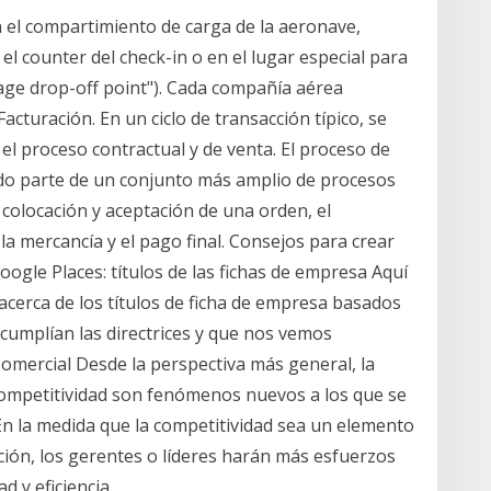
 el compartimiento de carga de la aeronave,
l counter del check-in o en el lugar especial para
age drop-off point"). Cada compañía aérea
cturación. En un ciclo de transacción típico, se
l proceso contractual y de venta. El proceso de
ado parte de un conjunto más amplio de procesos
 colocación y aceptación de una orden, el
la mercancía y el pago final. Consejos para crear
ogle Places: títulos de las fichas de empresa Aquí
acerca de los títulos de ficha de empresa basados
umplían las directrices y que nos vemos
Comercial Desde la perspectiva más general, la
 competitividad son fenómenos nuevos a los que se
En la medida que la competitividad sea un elemento
ción, los gerentes o líderes harán más esfuerzos
d y eficiencia.