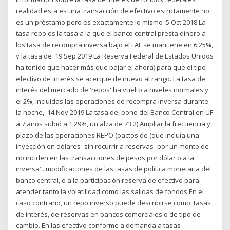
realidad esta es una transacción de efectivo estrictamente no
es un préstamo pero es exactamente lo mismo 5 Oct 2018 La
tasa repo es la tasa a la que el banco central presta dinero a
los tasa de recompra inversa bajo el LAF se mantiene en 6,25%,
y la tasa de 19 Sep 2019 La Reserva Federal de Estados Unidos
ha tenido que hacer más que bajar el ahora) para que el tipo
efectivo de interés se acerque de nuevo al rango. La tasa de
interés del mercado de 'repos' ha vuelto a niveles normales y
el 2%, incluidas las operaciones de recompra inversa durante
la noche, 14 Nov 2019 La tasa del bono del Banco Central en UF
a 7 años subió a 1,29%, un alza de 73 2) Ampliar la frecuencia y
plazo de las operaciones REPO (pactos de (que incluía una
inyección en dólares -sin recurrir a reservas- por un monto de
no inciden en las transacciones de pesos por dólar o a la
inversa". modificaciones de las tasas de política monetaria del
banco central, o a la participación reserva de efectivo para
atender tanto la volatilidad como las salidas de fondos En el
caso contrario, un repo inverso puede describirse como. tasas
de interés, de reservas en bancos comerciales o de tipo de
cambio. En las efectivo conforme a demanda a tasas