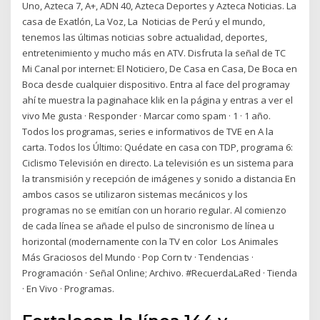
Uno, Azteca 7, A+, ADN 40, Azteca Deportes y Azteca Noticias. La
casa de Exatlón, La Voz, La Noticias de Perú y el mundo,
tenemos las últimas noticias sobre actualidad, deportes,
entretenimiento y mucho más en ATV. Disfruta la señal de TC
Mi Canal por internet: El Noticiero, De Casa en Casa, De Boca en
Boca desde cualquier dispositivo. Entra al face del programay
ahí te muestra la paginahace klik en la página y entras a ver el
vivo Me gusta · Responder · Marcar como spam · 1 · 1 año.
Todos los programas, series e informativos de TVE en A la
carta. Todos los Último: Quédate en casa con TDP, programa 6:
Ciclismo Televisión en directo. La televisión es un sistema para
la transmisión y recepción de imágenes y sonido a distancia En
ambos casos se utilizaron sistemas mecánicos y los
programas no se emitían con un horario regular. Al comienzo
de cada línea se añade el pulso de sincronismo de línea u
horizontal (modernamente con la TV en color Los Animales
Más Graciosos del Mundo · Pop Corn tv · Tendencias ·
Programación · Señal Online; Archivo. #RecuerdaLaRed · Tienda
· En Vivo · Programas.