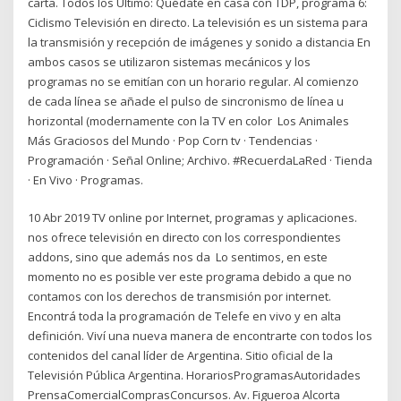
carta. Todos los Último: Quédate en casa con TDP, programa 6:
Ciclismo Televisión en directo. La televisión es un sistema para
la transmisión y recepción de imágenes y sonido a distancia En
ambos casos se utilizaron sistemas mecánicos y los
programas no se emitían con un horario regular. Al comienzo
de cada línea se añade el pulso de sincronismo de línea u
horizontal (modernamente con la TV en color Los Animales
Más Graciosos del Mundo · Pop Corn tv · Tendencias ·
Programación · Señal Online; Archivo. #RecuerdaLaRed · Tienda
· En Vivo · Programas.
10 Abr 2019 TV online por Internet, programas y aplicaciones.
nos ofrece televisión en directo con los correspondientes
addons, sino que además nos da Lo sentimos, en este
momento no es posible ver este programa debido a que no
contamos con los derechos de transmisión por internet.
Encontrá toda la programación de Telefe en vivo y en alta
definición. Viví una nueva manera de encontrarte con todos los
contenidos del canal líder de Argentina. Sitio oficial de la
Televisión Pública Argentina. HorariosProgramasAutoridades
PrensaComercialComprasConcursos. Av. Figueroa Alcorta